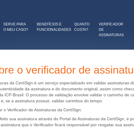
SERVE PARA
BENEFÍCIOS E
QUANTO
VERIFICADOR
O MEU CASO?
FUNCIONALIDADES
CUSTA?
DE
ASSINATURAS
bre
o verificador de assinat
turas da CertiSign é um serviço especializado em validar assinaturas di
 autenticidade da assinatura e do documento original, assim como chec
 da ICP-Brasil. O processo de validação envolve validar o caminho de c
 e, se a assinatura possuir, validar carimbos do tempo.
 o Verificador de Assinaturas da CertiSign:
eito sua assinatura através do Portal de Assinaturas da CertiSign, é po
assinatura que o Verificador ficará responsável por resgatar sua assin